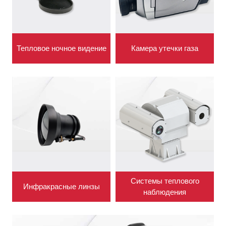
Тепловое ночное видение
Камера утечки газа
Системы теплового
Инфракрасные линзы
наблюдения