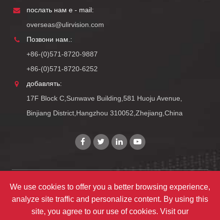
послать нам e - mail:
overseas@ulirvision.com
Позвони нам.:
+86-(0)571-8720-9887
+86-(0)571-8720-6252
добавлять:
17F Block C,Sunwave Building,581 Huoju Avenue,
Binjiang District,Hangzhou 310052,Zhejiang,China
Copyright©
Zhejiang ULIRVISION Technology Co., Ltd.
Все
We use cookies to offer you a better browsing experience,
analyze site traffic and personalize content. By using this
права защищены.
site, you agree to our use of cookies. Visit our
карта сайта
|
политика уединения