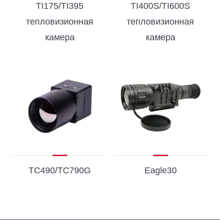
TI175/TI395
TI400S/TI600S
тепловизионная
тепловизионная
камера
камера
TC490/TC790G
Eagle30