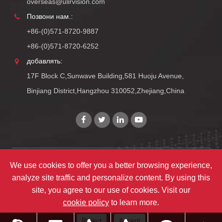
overseas@ulirvision.com
Позвони нам.:
+86-(0)571-8720-9887
+86-(0)571-8720-6252
добавлять:
17F Block C,Sunwave Building,581 Huoju Avenue,
Binjiang District,Hangzhou 310052,Zhejiang,China
Copyright©
Zhejiang ULIRVISION Technology Co., Ltd.
Все
We use cookies to offer you a better browsing experience,
analyze site traffic and personalize content. By using this
права защищены.
site, you agree to our use of cookies. Visit our
карта сайта
|
политика уединения
cookie policy
to learn more.
Reject
Accept