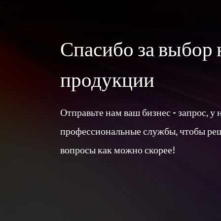
Формат аудио
Воспроизведение
Спасибо за выбор
Sd-карта
продукции
Емкость для
хранения
Процесс передачи данных
Отправьте нам ваш бизнес - запрос, у 
профессиональные службы, чтобы ре
УФ/видимая
точность наложения
вопросы как можно скорее!
УФ-изображение
интегральное время
Потоковое видео