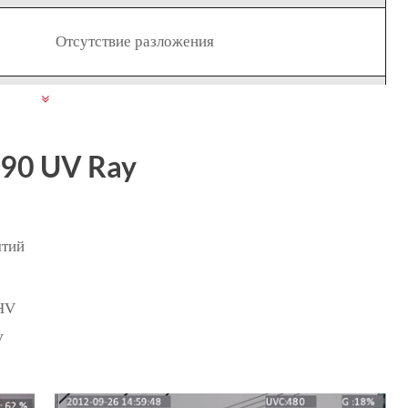
Отсутствие разложения
0,1 Lux
D90 UV Ray
Авто/руководство
12x (цифровой), 25x (оптический)
ятий
 HV
ет светопропускающий Солнечный свет читаемый ЖК,
V
складной 640 × 480
Цифровая фильтрация denoising