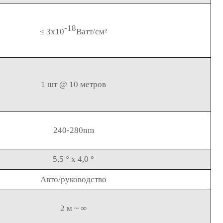
-18
≤ 3x10
Ватт/см²
1 шт @ 10 метров
240-280nm
5,5 ° x 4,0 °
Авто/руководство
2 м ~ ∞