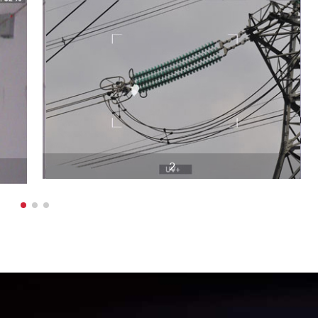
раживание изображения в реальном времени
50 Гц
анный (УФ и видимый), только УФ, только Видимый
PAL/NTSC
2
JPG
AVI
Через кард-ридер, USB