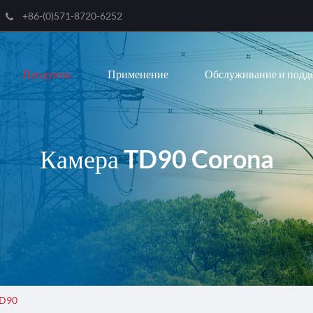
+86-(0)571-8720-6252
English
Продукты
Применение
Обслуживание и подд
한국어
français
Deutsch
Камера TD90 Corona
Español
italiano
русский
português
العربية
D90