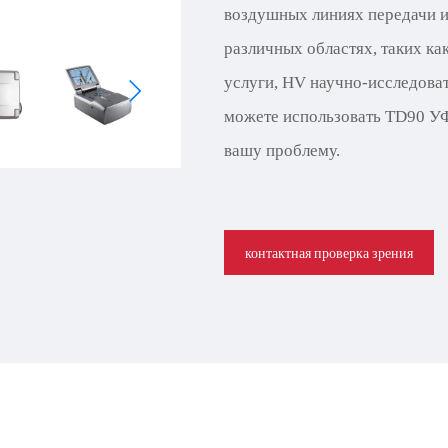
воздушных линиях передачи и
различных областях, таких ка
услуги, HV научно-исследоват
можете использовать TD90 У
вашу проблему.
контактная проверка зрения