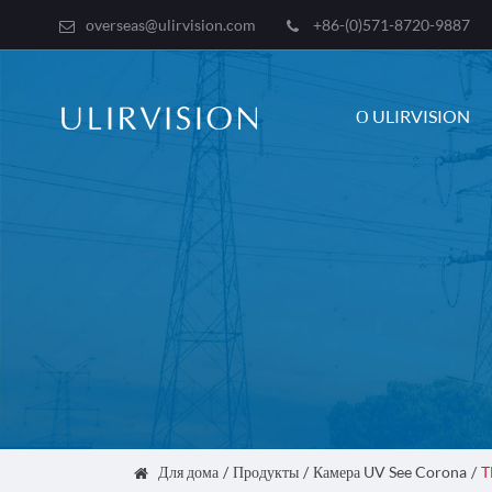
overseas@ulirvision.com
+86-(0)571-8720-9887
О ULIRVISION
Для дома
Продукты
Камера UV See Corona
T