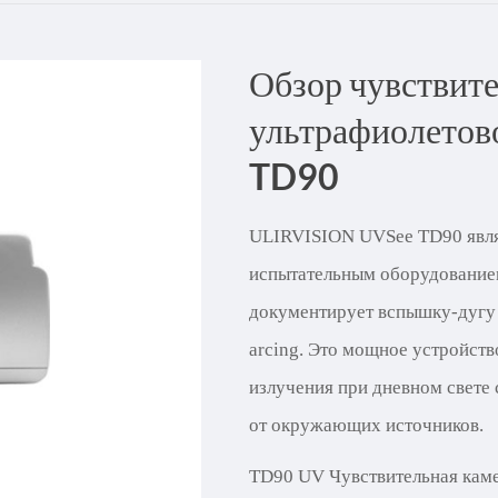
Türkçe
Обзор чувствите
Indonesia
ультрафиолетов
китай
TD90
ULIRVISION UVSee TD90 явл
испытательным оборудованием
документирует вспышку-дугу 
arcing. Это мощное устройст
излучения при дневном свете 
от окружающих источников.
TD90 UV Чувствительная каме