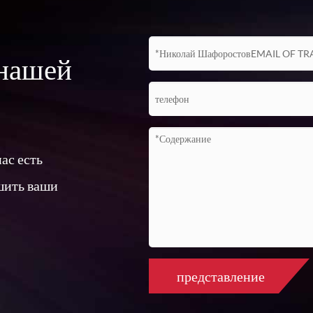
WAV
Видео/фотографии/аудио
 нашей
8G sd-карта, 64G sd-карта опционально
8000 изображений или 4 ч видео
нас есть
шить ваши
Лучше, чем 1 milliradian
Может установить интегральное время
представление
H.264 стандарт