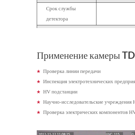
Срок службы
детектора
Видимые оптические свойства
Чувствительность
Применение камеры T
видимого света
Фокус
Проверка линии передачи
Зум
Инспекция электротехнических предпри
Производительность изображения
HV подстанции
Научно-исследовательские учреждения
Изображение
5,7 "VGA цв
Проверка электрических компонентов H
Дисплея
Усовершенствование