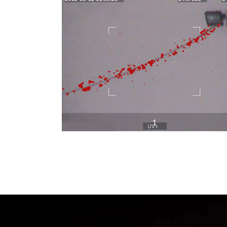
УФ-изображения
Изображение
Замо
замороженное
Частота
Режимы
Комбиниров
Стандарт видео
1
Хранение изображений
Формат
изображения
Формат видео
Загрузка
мультимедиа