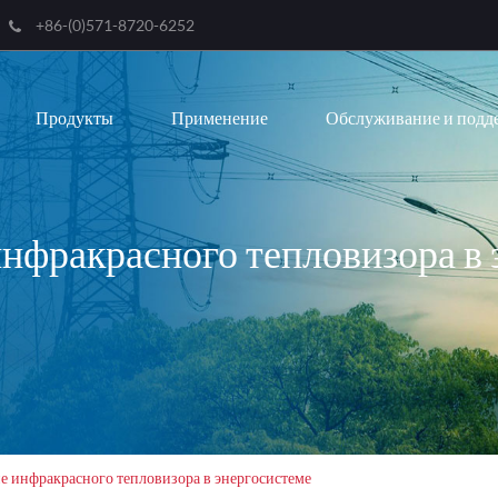
+86-(0)571-8720-6252
English
Продукты
Применение
Обслуживание и подд
한국어
français
Deutsch
нфракрасного тепловизора в 
Español
italiano
русский
português
العربية
 инфракрасного тепловизора в энергосистеме