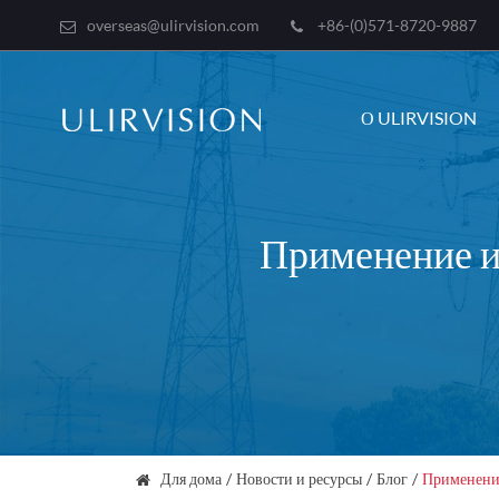
overseas@ulirvision.com
+86-(0)571-8720-9887
О ULIRVISION
Применение и
Для дома
Новости и ресурсы
Блог
Применение